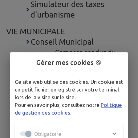
Simulateur des taxes
d'urbanisme
VIE MUNICIPALE
Conseil Municipal
Comptes-rendus du
Gérer mes cookies 🍪
Conseil Municipal
Vos élus
Ce site web utilise des cookies. Un cookie est
Enquête publique
un petit fichier enregistré sur votre terminal
Enquête publique
lors de la visite sur le site.
révision du plan de
Pour en savoir plus, consultez notre
Politique
de gestion des cookies
.
classement des voiries
communales et chemin
Obligatoire
ruraux