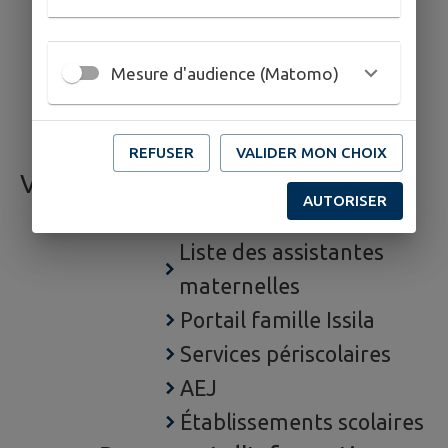
Recueil des actes
administratifs
Mesure d'audience (Matomo)
Les services municipaux
Travaux sur la commune
REFUSER
VALIDER MON CHOIX
VIE QUOTIDIENNE
AUTORISER
ENFANCE JEUNESSE
Liste des assistantes
maternelles
Portail famille Issila
Services périscolaires
AEJ
Établissements scolaires