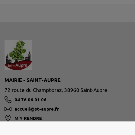
MAIRIE - SAINT-AUPRE
72 route du Champtoraz, 38960 Saint-Aupre
04 76 06 01 06
accueil@st-aupre.fr
M'Y RENDRE
www.st-aupre.fr