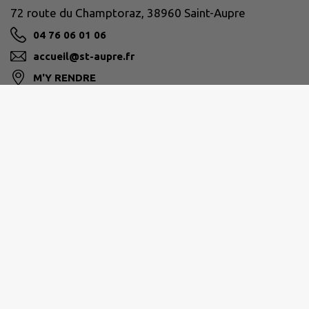
72 route du Champtoraz, 38960 Saint-Aupre
04 76 06 01 06
accueil@st-aupre.fr
M'Y RENDRE
www.st-aupre.fr
PAYS VOIRONNAIS
04 76 93 17 71