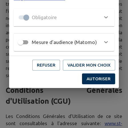
transmission, représentation ou diffusion à d'autres
fins que pour l'usage personnel et privé dans un but
Obligatoire
non commercial de l'internaute est strictement
interdit. La violation de ces dispositions soumet son
auteur aux sanctions prévues tant par le Code de la
propriété intellectuelle au titre notamment de la
Mesure d'audience (Matomo)
contrefaçon de droits d'auteur (articles L.335-3 et
suivants), de droit des marques (articles L.716-9 et
suivants) que par le Code civil en matière de
REFUSER
VALIDER MON CHOIX
responsabilité civile (article 9, articles 1382 et
suivants).
AUTORISER
Conditions Générales
d'Utilisation (CGU)
Les Conditions Générales d'Utilisation de ce site
sont consultables à l'adresse suivante:
www.st-