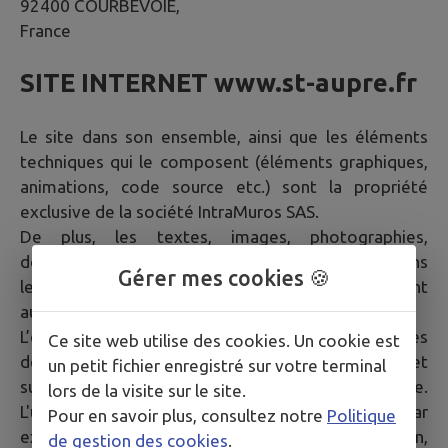
92400 COURBEVOIE,
France
SITE INTERNET
www.st-aupre.fr
Le site dans son ensemble, ainsi que les éléments
techniques qui le composent (éléments graphiques,
animations, code source etc.) sont la propriété
exclusive de la société IntraMuros SAS.
De plus, les textes, images, photographies,
documents, ainsi que toutes œuvres intégrées dans
Gérer mes cookies 🍪
le site sont la propriété de la Mairie ou de tiers ayant
autorisé la Mairie à les utiliser.
L’ensemble de ces éléments constituent des œuvres
Ce site web utilise des cookies. Un cookie est
de l'esprit protégées par les articles L.111-1 et
un petit fichier enregistré sur votre terminal
suivants du Code de la propriété intellectuelle.
lors de la visite sur le site.
L'usage de tout ou partie du Site, notamment par
Pour en savoir plus, consultez notre
Politique
extraction, téléchargement, reproduction,
de gestion des cookies
.