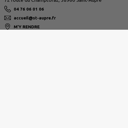
04 76 06 01 06
accueil@st-aupre.fr
M'Y RENDRE
www.st-aupre.fr
PAYS VOIRONNAIS
04 76 93 17 71
info@paysvoironnais.com