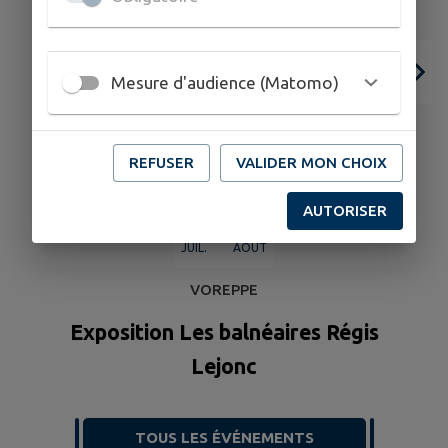
Mesure d'audience (Matomo)
REFUSER
VALIDER MON CHOIX
AUTORISER
01
31
JUIL.
AOÛT
VOREPPE
Exposition Les balnéaires Régis
Lejonc
TOUS LES ÉVÉNEMENTS