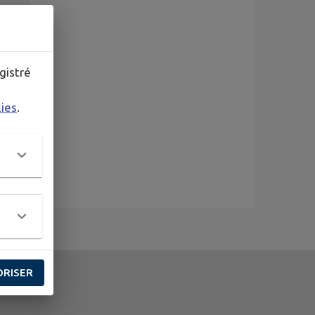
gistré
kies
.
ORISER