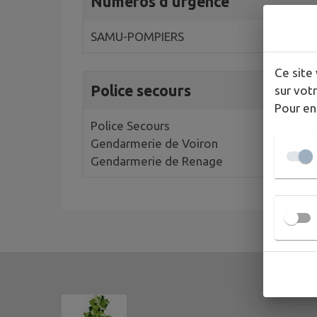
Numéros d'urgence
SAMU-POMPIERS
Ce site 
Police secours
sur votr
Pour en
Police Secours
Gendarmerie de Voiron
Gendarmerie de Renage