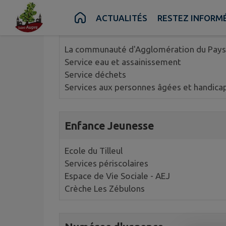
4 annuaires trouvés.
Contenu
Menu
Recherche
Pied de page
ACTUALITÉS
RESTEZ INFORM
Communauté d'Agglomération d
La communauté d'Agglomération du Pays
Service eau et assainissement
Service déchets
Services aux personnes âgées et handica
Enfance Jeunesse
Ecole du Tilleul
Services périscolaires
Espace de Vie Sociale - AEJ
Crèche Les Zébulons