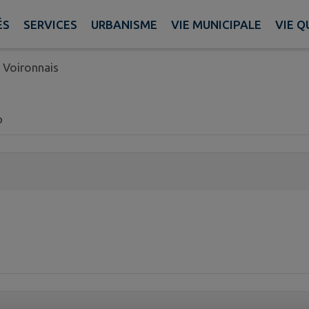
ÉS
SERVICES
URBANISME
VIE MUNICIPALE
VIE Q
u Pays Voironnais
 Voironnais
p