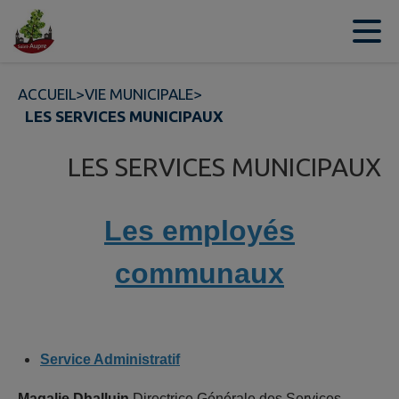
Contenu
Menu
Recherche
Pied de page
ACCUEIL
>
VIE MUNICIPALE
>
LES SERVICES MUNICIPAUX
LES SERVICES MUNICIPAUX
Les employés
communaux
Service Administratif
Magalie Dhalluin
Directrice Générale des Services