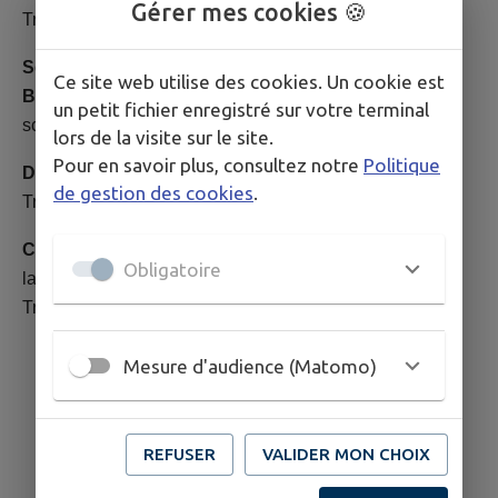
Gérer mes cookies 🍪
Transport scolaire - Entretien
Séverine Duther (remplacement Alice
Ce site web utilise des cookies. Un cookie est
Beaujelin) :
Restaurant scolaire - Garderie - Transport
un petit fichier enregistré sur votre terminal
scolaire - Entretien
lors de la visite sur le site.
Pour en savoir plus, consultez notre
Politique
Dolorès Boizard :
Restaurant scolaire - Garderie -
de gestion des cookies
.
Transport scolaire - Entretien
Camille Giachetto :
ATSEM : assiste l'enseignant dans
Obligatoire
la classe de petite et moyenne section maternelle -
Transport scolaire - Restaurant scolaire - Entretien
Mesure d'audience (Matomo)
REFUSER
VALIDER MON CHOIX