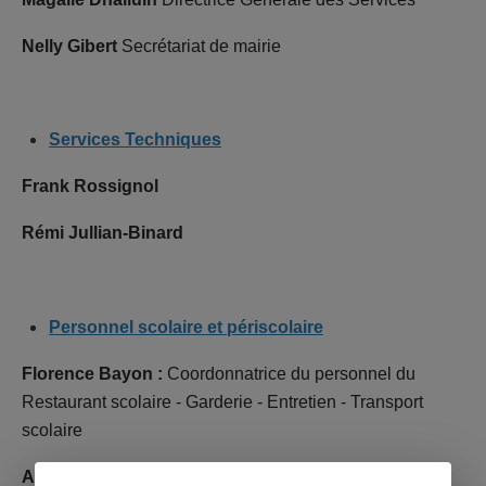
Nelly Gibert
Secrétariat de mairie
Services Techniques
Frank Rossignol
Rémi Jullian-Binard
Personnel scolaire et périscolaire
Florence Bayon :
Coordonnatrice du personnel du
Restaurant scolaire - Garderie - Entretien - Transport
scolaire
Alice Beaujelin :
Restaurant scolaire - Garderie -