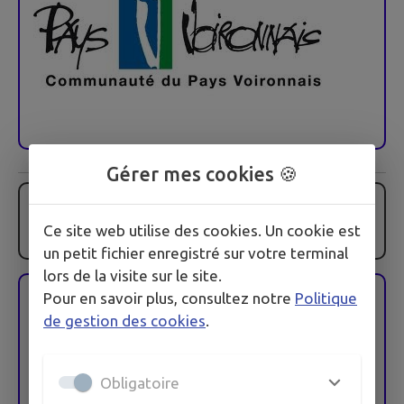
Gérer mes cookies 🍪
Programme 2024
Ce site web utilise des cookies. Un cookie est
un petit fichier enregistré sur votre terminal
lors de la visite sur le site.
Pour en savoir plus, consultez notre
Politique
Mise aux normes sécurité/incendie salle des associations
de gestion des cookies
.
Des travaux ont eu lieu durant les vacances de la Toussaint dans la salle
de réunion des associations et la salle du personnel. En effet, afin de
Obligatoire
répondre aux normes incendie, un plafond adapté a été posé ainsi que