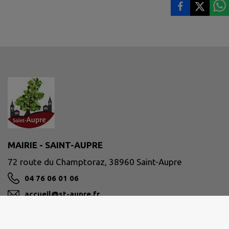
MAIRIE - SAINT-AUPRE
72 route du Champtoraz, 38960 Saint-Aupre
04 76 06 01 06
accueil@st-aupre.fr
M'Y RENDRE
www.st-aupre.fr