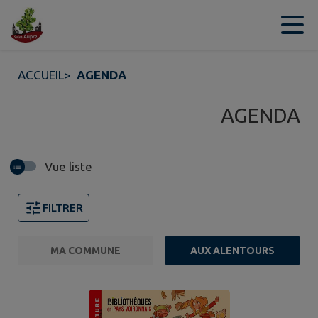
Contenu
Menu
Recherche
Pied de page
ACCUEIL
>
AGENDA
AGENDA
Vue liste
FILTRER
MA COMMUNE
AUX ALENTOURS
FILTRE ACTIF
Page 1. 10 événements sur 138 affichés sur cette page