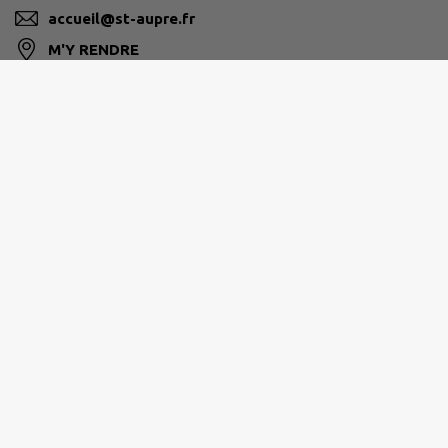
accueil@st-aupre.fr
M'Y RENDRE
www.st-aupre.fr
PAYS VOIRONNAIS
04 76 93 17 71
info@paysvoironnais.com
www.paysvoironnais.com