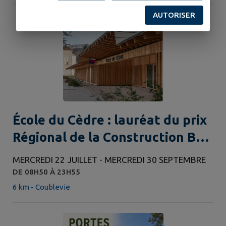
AUTORISER
École du Cèdre : lauréat du prix
Régional de la Construction Bois
2026
MERCREDI 22 JUILLET - MERCREDI 30 SEPTEMBRE
DE 08H50 À 23H55
6 km - Coublevie